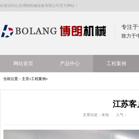
欢迎访问山东博朗机械设备有限公司官方网站！
专注于
致力于
网站首页
产品中心
工程案例
当前位置：
主页
»
工程案例
»
江苏客
文章出处：未知
人气：