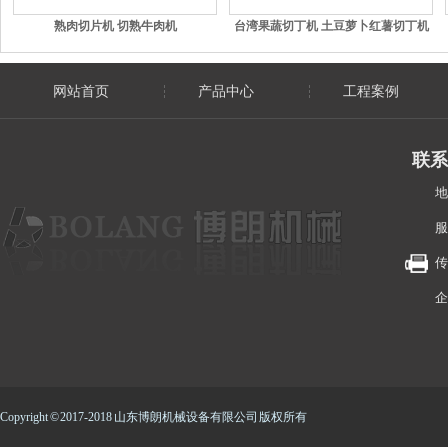
熟肉切片机 切熟牛肉机
台湾果蔬切丁机 土豆萝卜红薯切丁机
网站首页
产品中心
工程案例
联系
地
服
传
企
Copyright © 2017-2018 山东博朗机械设备有限公司 版权所有